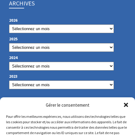
ARCHIVES
2026
2025
2024
2023
OUR CONTACT
Gérer le consentement
Pour offrir les meilleures expériences, nous utilisons des technologies telles que
les cookies pour stocker et/ou accéder aux informations des appareils. Le fait de
secretariat@lamennais.org
consentir à ces technologies nous permettra de traiter des données telles que le
comportement de navigation ou les ID uniques sur ce site. Le fait de ne pas