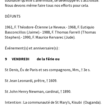
souhaiter qu’elle s’affermisse, se développe et s’accroisse.
Nous devons même faire tous nos efforts pour cela.
DÉFUNTS
1961, F. Théodore-Étienne Le Neveux.- 1968, F. Eutiquio
Basconcillos (Jaime).- 1988, F. Thomas Farrell (Thomas
Stephen).- 1990, F. Maurice Kervarec (Jude).
Événement(s) et anniversaire(s) :
9 VENDREDI de la férie ou
St Denis, Év. de Paris et ses compagnons, Mm., † 3e s.
St Jean Leonardi, prêtre, † 1609.
St John Henry Newman, cardinal, † 1890.
Intention : La communauté de St Mary’s, Kisubi (Ouganda).