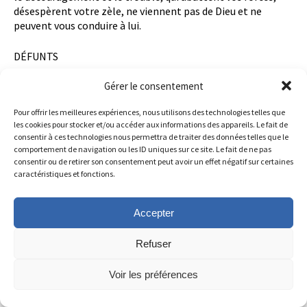
désespèrent votre zèle, ne viennent pas de Dieu et ne
peuvent vous conduire à lui.
DÉFUNTS
Gérer le consentement
1975, F. Pierre Rousselot (Anatolien-Méven).- 1995, F. Louis
Dansereau (Gonzalès-Joseph).-2011, F. Cyril Power (Joseph
Pour offrir les meilleures expériences, nous utilisons des technologies telles que
Mary).
les cookies pour stocker et/ou accéder aux informations des appareils. Le fait de
consentir à ces technologies nous permettra de traiter des données telles que le
Événement(s) et anniversaire(s) :
comportement de navigation ou les ID uniques sur ce site. Le fait de ne pas
consentir ou de retirer son consentement peut avoir un effet négatif sur certaines
caractéristiques et fonctions.
20 MARDI de la férie
Troisième jour de la neuvaine (page 15).
Accepter
Directoire 67 b :
Refuser
Par la prière assidue, la disponibilité, la sérénité, les Frères
Voir les préférences
parvenus à l’âge de la retraite sont un précieux facteur
d’harmonie dans les communautés et donnent un