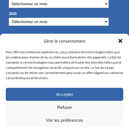
2023
OUR CONTACT
Gérer le consentement
Pour offrir les meilleures expériences, nous utilisons des technologies telles que
les cookies pour stocker et/ou accéder aux informations des appareils. Le fait de
secretariat@lamennais.org
consentir à ces technologies nous permettra de traiter des données telles que le
comportement de navigation ou les ID uniques sur ce site. Le fait de ne pas
consentir ou de retirer son consentement peut avoir un effet négatif sur certaines
protectionenfance@lamennais.org
caractéristiques et fonctions.
Accepter
Refuser
Voir les préférences
© Copyright 2023 – All rights reserved – Produced by
Partner Web in Guérande