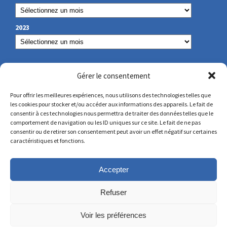
2023
OUR CONTACT
Gérer le consentement
Pour offrir les meilleures expériences, nous utilisons des technologies telles que
les cookies pour stocker et/ou accéder aux informations des appareils. Le fait de
secretariat@lamennais.org
consentir à ces technologies nous permettra de traiter des données telles que le
comportement de navigation ou les ID uniques sur ce site. Le fait de ne pas
consentir ou de retirer son consentement peut avoir un effet négatif sur certaines
protectionenfance@lamennais.org
caractéristiques et fonctions.
Accepter
Refuser
Voir les préférences
© Copyright 2023 – All rights reserved – Produced by