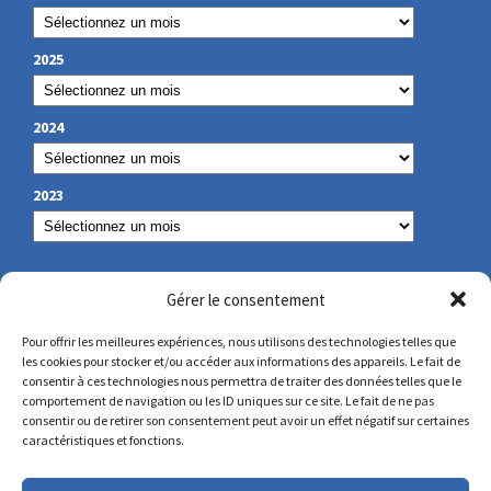
2025
2024
2023
OUR CONTACT
Gérer le consentement
Pour offrir les meilleures expériences, nous utilisons des technologies telles que
les cookies pour stocker et/ou accéder aux informations des appareils. Le fait de
secretariat@lamennais.org
consentir à ces technologies nous permettra de traiter des données telles que le
comportement de navigation ou les ID uniques sur ce site. Le fait de ne pas
consentir ou de retirer son consentement peut avoir un effet négatif sur certaines
protectionenfance@lamennais.org
caractéristiques et fonctions.