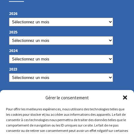
2026
2025
2024
2023
OUR CONTACT
Gérer le consentement
Pour offrir les meilleures expériences, nous utilisons des technologies telles que
les cookies pour stocker et/ou accéder aux informations des appareils. Le fait de
secretariat@lamennais.org
consentir à ces technologies nous permettra de traiter des données telles que le
comportement de navigation ou les ID uniques sur ce site. Le fait de ne pas
consentir ou de retirer son consentement peut avoir un effet négatif sur certaines
protectionenfance@lamennais.org