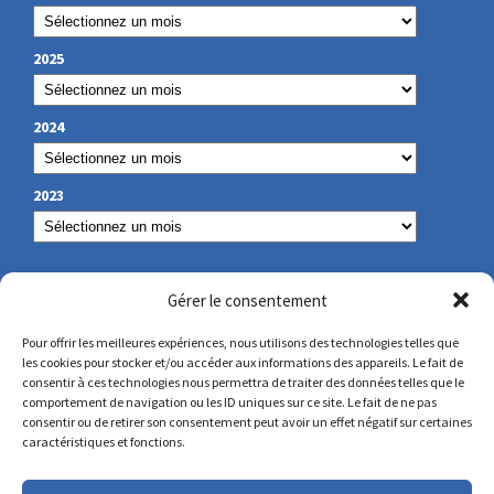
2025
2024
2023
OUR CONTACT
Gérer le consentement
Pour offrir les meilleures expériences, nous utilisons des technologies telles que
les cookies pour stocker et/ou accéder aux informations des appareils. Le fait de
secretariat@lamennais.org
consentir à ces technologies nous permettra de traiter des données telles que le
comportement de navigation ou les ID uniques sur ce site. Le fait de ne pas
consentir ou de retirer son consentement peut avoir un effet négatif sur certaines
protectionenfance@lamennais.org
caractéristiques et fonctions.