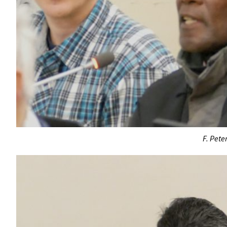
F. Pet