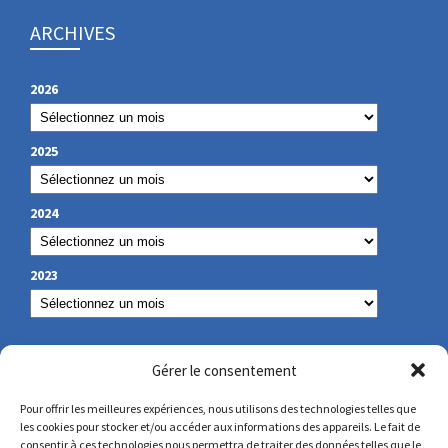
ARCHIVES
2026
2025
2024
2023
NOS COORDONNÉES
Gérer le consentement
Pour offrir les meilleures expériences, nous utilisons des technologies telles que
les cookies pour stocker et/ou accéder aux informations des appareils. Le fait de
secretariat@lamennais.org
consentir à ces technologies nous permettra de traiter des données telles que le