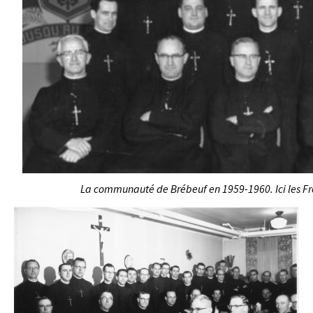
La communauté de Brébeuf en 1959-1960. Ici les Frè