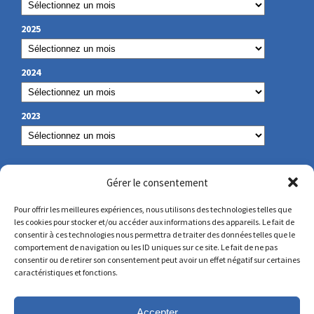
2025
2024
2023
NOS COORDONNÉES
Gérer le consentement
Pour offrir les meilleures expériences, nous utilisons des technologies telles que
les cookies pour stocker et/ou accéder aux informations des appareils. Le fait de
secretariat@lamennais.org
consentir à ces technologies nous permettra de traiter des données telles que le
comportement de navigation ou les ID uniques sur ce site. Le fait de ne pas
consentir ou de retirer son consentement peut avoir un effet négatif sur certaines
protectionenfance@lamennais.org
caractéristiques et fonctions.
Accepter