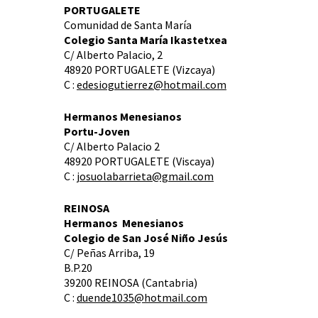
PORTUGALETE
Comunidad de Santa María
Colegio Santa María Ikastetxea
C/ Alberto Palacio, 2
48920 PORTUGALETE (Vizcaya)
C :
edesiogutierrez@hotmail.com
Hermanos Menesianos
Portu-Joven
C/ Alberto Palacio 2
48920 PORTUGALETE (Viscaya)
C :
josuolabarrieta@gmail.com
REINOSA
Hermanos Menesianos
Colegio de San José Niño Jesús
C/ Peñas Arriba, 19
B.P.20
39200 REINOSA (Cantabria)
C :
duende1035@hotmail.com