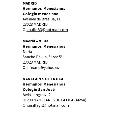
MADRID
Hermanos Menesianos
Colegio menesiano
Avenida de Brasilia, 11
28028 MADRID
C :
raulbr53@hotmail.com
Madrid – Nuria
Hermanos Menesianos
Nuria
Sancho Dávila, 6 izda 5°
28028 MADRID
C :
hfexme@yahoo.es
NANCLARES DE LA OCA
Hermanos Menesianos
Colegio San José
Avda Langraiz, 2
01230 NANCLARES DE LA OCA (Álava)
C :
susillagil@hotmail.com