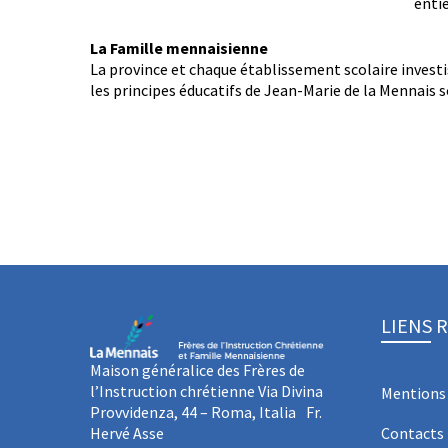
entiè
La Famille mennaisienne
La province et chaque établissement scolaire invest
les principes éducatifs de Jean-Marie de la Mennais so
LIENS 
Maison généralice des Frères de
l’Instruction chrétienne Via Divina
Mentions 
Provvidenza, 44 – Roma, Italia Fr.
Hervé Asse
Contacts