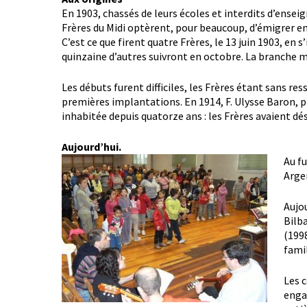
En 1903, chassés de leurs écoles et interdits d’ens
Frères du Midi optèrent, pour beaucoup, d’émigrer e
C’est ce que firent quatre Frères, le 13 juin 1903, en
quinzaine d’autres suivront en octobre. La branche 
Les débuts furent difficiles, les Frères étant sans re
premières implantations. En 1914, F. Ulysse Baron, pr
inhabitée depuis quatorze ans : les Frères avaient 
Aujourd’hui.
Au f
Arge
Aujou
Bilb
(1998
famil
Les c
enga