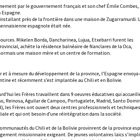
eignement par le gouvernement français et son chef Émile Combes, 
n Espagne.
 s’installant près de la frontière dans une maison de Zugarramurdi. 
mennaisienne espagnole était née.
ssources. Mikelen Borda, Dancharinea, Lujua, Etxebarri furent les
ovincial, achète la résidence balnéaire de Nanclares de la Oca,
désormais une maison mère et un centre de formation.
ur et à mesure du développement de la province, l’Espagne envoya 
ntine et récemment s’est implantée au Chili et en Bolivie.
rd’hui les Frères travaillent dans 9 oeuvres éducatives qui accueil
ao, Reinosa, Aguilar de Campoo, Portugalete, Madrid, Santo Doming
), les Frères ont ouvert deux centres professionnels et techniques 
iale et qui ont besoin d’une réintégration dans la société.
ommunautés du Chili et de la Bolivie provinrent de la province esp
gement missionnaire exigeant. De jeunes volontaires laïcs s’imp