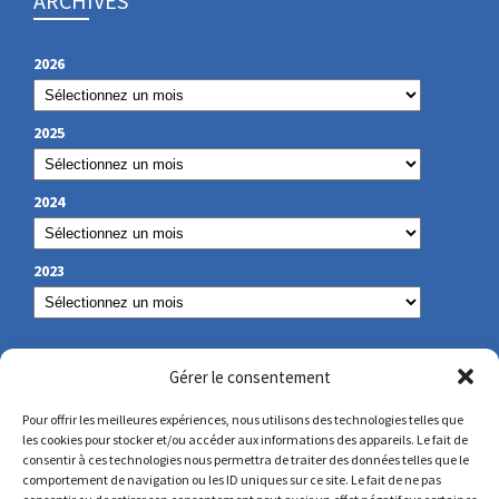
ARCHIVES
2026
2025
2024
2023
NOS COORDONNÉES
Gérer le consentement
Pour offrir les meilleures expériences, nous utilisons des technologies telles que
les cookies pour stocker et/ou accéder aux informations des appareils. Le fait de
secretariat@lamennais.org
consentir à ces technologies nous permettra de traiter des données telles que le
comportement de navigation ou les ID uniques sur ce site. Le fait de ne pas