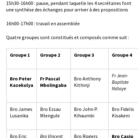
15h30-16h00 : pause, pendant laquelle les 4 secrétaires font
une synthèse des échanges pour arriver à des propositions
16h00-17h00 : travail en assemblée
Quatre groupes sont constitués et composés comme suit :
Groupe 1
Groupe 2
Groupe 3
Groupe 4
Fr Jean-
Bro Peter
Fr Pascal
Bro Anthony
Baptiste
Kazekulya
Mbolingaba
Kithinji
Ndiaye
Bro James
Bro Essau
Bro John P.
Bro Fidelis
Lusanika
Mlengule
Kihaumbi
Kisakeni
Bro Eric
Bro Vincent
Bro Rogers
Bro Casio