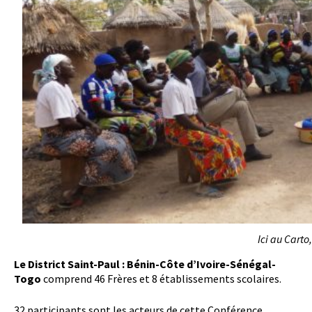
Ici au Cart
Le District Saint-Paul : Bénin-Côte d’Ivoire-Sénégal-
Togo
comprend 46 Frères et 8 établissements scolaires.
32 participants sont les acteurs de cette Conférence