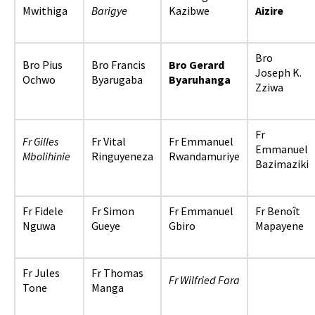
Mwithiga
Barigye
Kazibwe
Aizire
Bro
Bro Pius
Bro Francis
Bro Gerard
Joseph K.
Ochwo
Byarugaba
Byaruhanga
Zziwa
Fr
Fr Gilles
Fr Vital
Fr Emmanuel
Emmanuel
Mbolihinie
Ringuyeneza
Rwandamuriye
Bazimaziki
Fr Fidele
Fr Simon
Fr Emmanuel
Fr Benoît
Nguwa
Gueye
Gbiro
Mapayene
Fr Jules
Fr Thomas
Fr Wilfried Fara
Tone
Manga