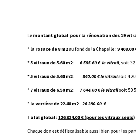
Le
montant global pour la rénovation des 19 vitra
*
la rosace de 8 m2
au fond de la Chapelle :
9 408.00
* 5 vitraux de 5.60 m2
:
6 585.60 € le vitrail
, soit 32
* 5 vitraux de 5.60 m2
:
840.00 € le vitrail
soit 4 20
*
7 vitraux de 6.50 m2
:
7 644.00 € le vitrail
soit 53 5
*
la verrière de 22.40 m2
:
26 280.00 €
T
otal global :
126 324.00 € (pour les vitraux seuls)
Chaque don est défiscalisable aussi bien pour les part