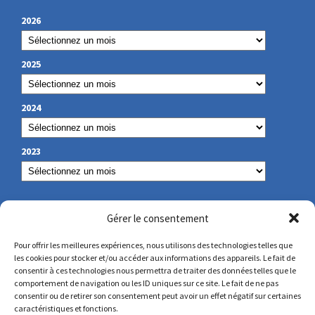
2026
2025
2024
2023
NOS COORDONNÉES
Gérer le consentement
Pour offrir les meilleures expériences, nous utilisons des technologies telles que
les cookies pour stocker et/ou accéder aux informations des appareils. Le fait de
secretariat@lamennais.org
consentir à ces technologies nous permettra de traiter des données telles que le
comportement de navigation ou les ID uniques sur ce site. Le fait de ne pas
consentir ou de retirer son consentement peut avoir un effet négatif sur certaines
protectionenfance@lamennais.org
caractéristiques et fonctions.