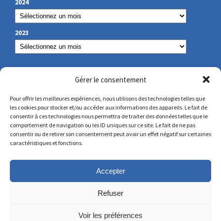
2024
2023
NOS COORDONNÉES
Gérer le consentement
Pour offrir les meilleures expériences, nous utilisons des technologies telles que
les cookies pour stocker et/ou accéder aux informations des appareils. Le fait de
secretariat@lamennais.org
consentir à ces technologies nous permettra de traiter des données telles que le
comportement de navigation ou les ID uniques sur ce site. Le fait de ne pas
consentir ou de retirer son consentement peut avoir un effet négatif sur certaines
protectionenfance@lamennais.org
caractéristiques et fonctions.
Accepter
Refuser
Voir les préférences
© Copyright 2023 – Tous droits réservés – Réalisé