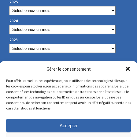
2025
2024
2023
NOS COORDONNÉES
Gérer le consentement
Pour offrir les meilleures expériences, nous utilisons des technologies telles que
les cookies pour stocker et/ou accéder aux informations des appareils. Le fait de
secretariat@lamennais.org
consentir à ces technologies nous permettra de traiter des données telles que le
comportement de navigation ou les ID uniques sur ce site. Le fait de ne pas
consentir ou de retirer son consentement peut avoir un effet négatif sur certaines
protectionenfance@lamennais.org
caractéristiques et fonctions.
Accepter