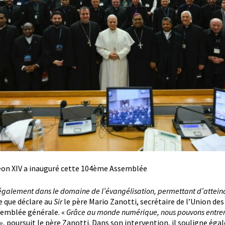
Léon XIV a inauguré cette 104ème Assemblée
galement dans le domaine de l’évangélisation, permettant d’atteind
ce que déclare au
Sir
le père Mario Zanotti, secrétaire de l’Union de
ssemblée générale. «
Grâce au monde numérique, nous pouvons entrer
»
, poursuit le père Zanotti. Dans son intervention, il souligne éga