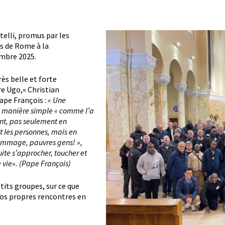
elli, promus par les
es de Rome à la
embre 2025.
rès belle et forte
re Ugo,« Christian
Pape François :
« Une
 de manière simple « comme l’a
ant, pas seulement en
t les personnes, mais en
dommage, pauvres gens! »,
uite s’approcher, toucher et
 vie». (Pape François)
tits groupes, sur ce que
nos propres rencontres en