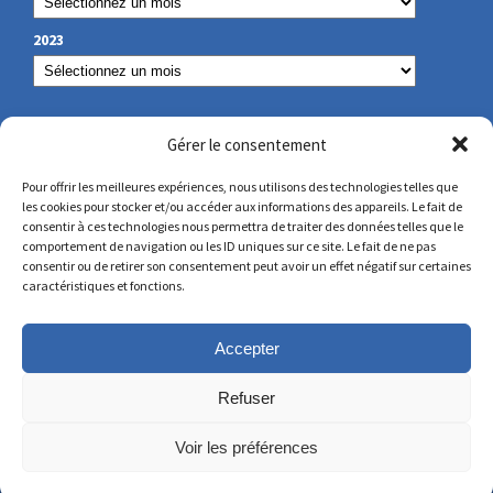
2023
NOS COORDONNÉES
Gérer le consentement
Pour offrir les meilleures expériences, nous utilisons des technologies telles que
les cookies pour stocker et/ou accéder aux informations des appareils. Le fait de
secretariat@lamennais.org
consentir à ces technologies nous permettra de traiter des données telles que le
comportement de navigation ou les ID uniques sur ce site. Le fait de ne pas
consentir ou de retirer son consentement peut avoir un effet négatif sur certaines
protectionenfance@lamennais.org
caractéristiques et fonctions.
Accepter
Refuser
Voir les préférences
© Copyright 2023 – Tous droits réservés – Réalisé
par
Partner Web
à Guérande