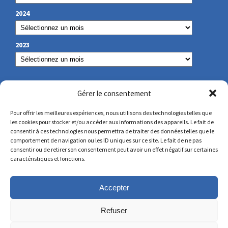
2024
2023
NOS COORDONNÉES
Gérer le consentement
Pour offrir les meilleures expériences, nous utilisons des technologies telles que
les cookies pour stocker et/ou accéder aux informations des appareils. Le fait de
secretariat@lamennais.org
consentir à ces technologies nous permettra de traiter des données telles que le
comportement de navigation ou les ID uniques sur ce site. Le fait de ne pas
consentir ou de retirer son consentement peut avoir un effet négatif sur certaines
protectionenfance@lamennais.org
caractéristiques et fonctions.
Accepter
Refuser