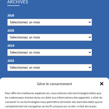
ARCHIVES
2026
2025
2024
2023
NOS COORDONNÉES
Gérer le consentement
Pour offrir les meilleures expériences, nous utilisons des technologies telles que
les cookies pour stocker et/ou accéder aux informations des appareils. Le fait de
secretariat@lamennais.org
consentir à ces technologies nous permettra de traiter des données telles que le
comportement de navigation ou les ID uniques sur ce site. Le fait de ne pas