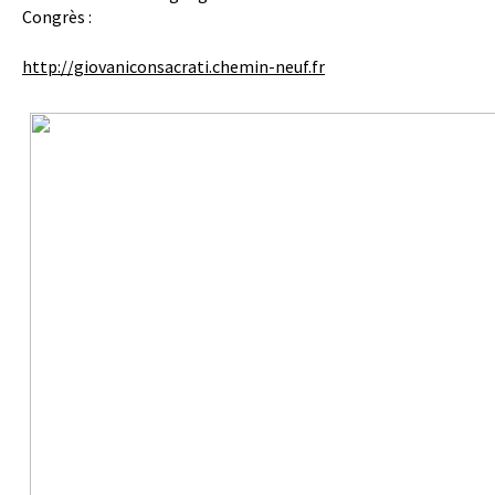
Congrès :
http://giovaniconsacrati.chemin-neuf.fr