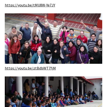
https://youtu.be/tMU8W-Ye7JY
https://youtu.be/ztBdbWT7fjM