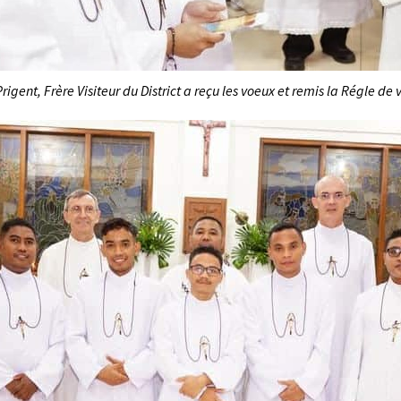
Prigent, Frère Visiteur du District a reçu les voeux et remis la Régle de 