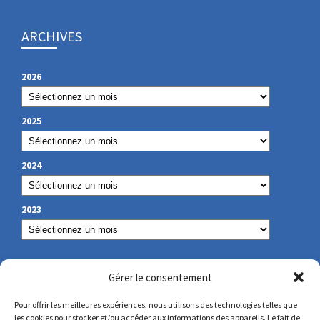
ARCHIVES
2026
2025
2024
2023
NOS COORDONNÉES
Gérer le consentement
Pour offrir les meilleures expériences, nous utilisons des technologies telles que
les cookies pour stocker et/ou accéder aux informations des appareils. Le fait de