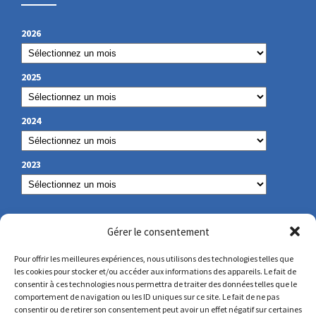
2026
2025
2024
2023
NOS COORDONNÉES
Gérer le consentement
Pour offrir les meilleures expériences, nous utilisons des technologies telles que
les cookies pour stocker et/ou accéder aux informations des appareils. Le fait de
secretariat@lamennais.org
consentir à ces technologies nous permettra de traiter des données telles que le
comportement de navigation ou les ID uniques sur ce site. Le fait de ne pas
consentir ou de retirer son consentement peut avoir un effet négatif sur certaines
protectionenfance@lamennais.org