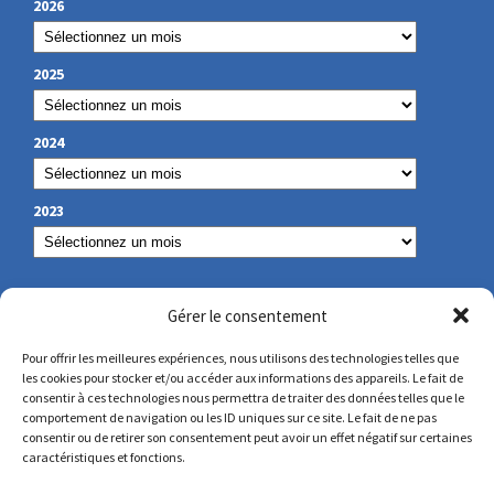
2026
2025
2024
2023
NOS COORDONNÉES
Gérer le consentement
Pour offrir les meilleures expériences, nous utilisons des technologies telles que
les cookies pour stocker et/ou accéder aux informations des appareils. Le fait de
secretariat@lamennais.org
consentir à ces technologies nous permettra de traiter des données telles que le
comportement de navigation ou les ID uniques sur ce site. Le fait de ne pas
consentir ou de retirer son consentement peut avoir un effet négatif sur certaines
protectionenfance@lamennais.org
caractéristiques et fonctions.