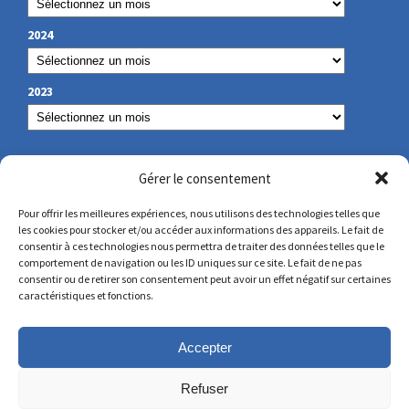
2024
2023
NOS COORDONNÉES
Gérer le consentement
Pour offrir les meilleures expériences, nous utilisons des technologies telles que
les cookies pour stocker et/ou accéder aux informations des appareils. Le fait de
secretariat@lamennais.org
consentir à ces technologies nous permettra de traiter des données telles que le
comportement de navigation ou les ID uniques sur ce site. Le fait de ne pas
consentir ou de retirer son consentement peut avoir un effet négatif sur certaines
protectionenfance@lamennais.org
caractéristiques et fonctions.
Accepter
Refuser