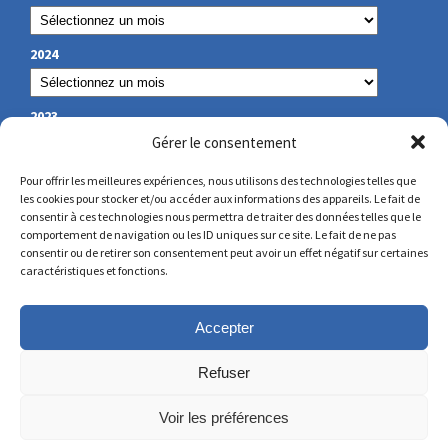
2024
2023
Gérer le consentement
Pour offrir les meilleures expériences, nous utilisons des technologies telles que
les cookies pour stocker et/ou accéder aux informations des appareils. Le fait de
NOS COORDONNÉES
consentir à ces technologies nous permettra de traiter des données telles que le
comportement de navigation ou les ID uniques sur ce site. Le fait de ne pas
consentir ou de retirer son consentement peut avoir un effet négatif sur certaines
secretariat@lamennais.org
caractéristiques et fonctions.
protectionenfance@lamennais.org
Accepter
Refuser
Voir les préférences
© Copyright 2023 – Tous droits réservés – Réalisé
par
Partner Web
à Guérande