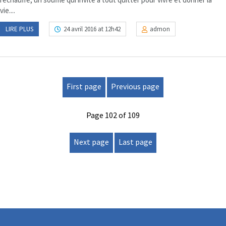
vie....
LIRE PLUS
24 avril 2016 at 12h42
admon
First page
Previous page
Page 102 of 109
Next page
Last page