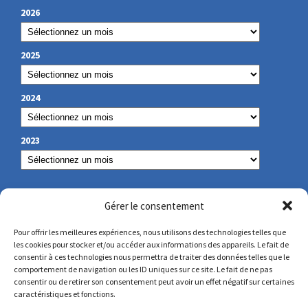
2026
2025
2024
2023
NOS COORDONNÉES
Gérer le consentement
Pour offrir les meilleures expériences, nous utilisons des technologies telles que
les cookies pour stocker et/ou accéder aux informations des appareils. Le fait de
secretariat@lamennais.org
consentir à ces technologies nous permettra de traiter des données telles que le
comportement de navigation ou les ID uniques sur ce site. Le fait de ne pas
consentir ou de retirer son consentement peut avoir un effet négatif sur certaines
protectionenfance@lamennais.org
caractéristiques et fonctions.