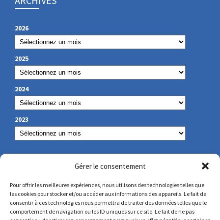
ARCHIVES
2026
2025
2024
2023
NOS COORDONNÉES
Gérer le consentement
Pour offrir les meilleures expériences, nous utilisons des technologies telles que
les cookies pour stocker et/ou accéder aux informations des appareils. Le fait de
secretariat@lamennais.org
consentir à ces technologies nous permettra de traiter des données telles que le
comportement de navigation ou les ID uniques sur ce site. Le fait de ne pas