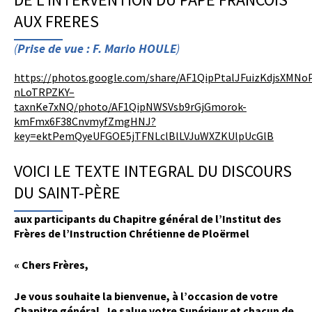
AUX FRERES
(
Prise de vue : F. Mario HOULE
)
https://photos.google.com/share/AF1QipPtalJFuizKdjsXMN
nLoTRPZKY–
taxnKe7xNQ/photo/AF1QipNWSVsb9rGjGmorok-
kmFmx6F38CnvmyfZmgHNJ?
key=ektPemQyeUFGOE5jTFNLclBlLVJuWXZKUlpUcGlB
VOICI LE TEXTE INTEGRAL DU DISCOURS
DU SAINT-PÈRE
aux participants du Chapitre général de l’Institut des
Frères de l’Instruction Chrétienne de Ploërmel
« Chers Frères,
Je vous souhaite la bienvenue, à l’occasion de votre
Chapitre général. Je salue votre Supérieur et chacun de