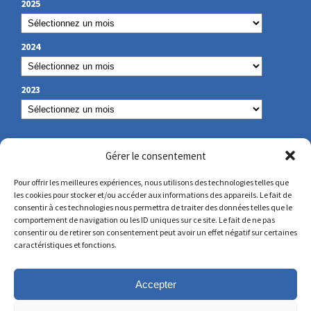
2025
2024
2023
NOS COORDONNÉES
Gérer le consentement
Pour offrir les meilleures expériences, nous utilisons des technologies telles que
les cookies pour stocker et/ou accéder aux informations des appareils. Le fait de
secretariat@lamennais.org
consentir à ces technologies nous permettra de traiter des données telles que le
comportement de navigation ou les ID uniques sur ce site. Le fait de ne pas
consentir ou de retirer son consentement peut avoir un effet négatif sur certaines
protectionenfance@lamennais.org
caractéristiques et fonctions.
Accepter