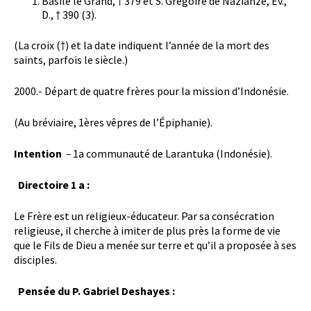
Basile le Grand, † 379 et S. Grégoire de Nazianze, Év.,
D., † 390 (3).
(La croix (†) et la date indiquent l’année de la mort des
saints, parfois le siècle.)
2000.- Départ de quatre frères pour la mission d’Indonésie.
(Au bréviaire, 1ères vêpres de l’Épiphanie).
Intention
–
1a communauté de Larantuka (Indonésie).
Directoire 1 a :
Le Frère est un religieux-éducateur. Par sa consécration
religieuse, il cherche à imiter de plus près la forme de vie
que le Fils de Dieu a menée sur terre et qu’il a proposée à ses
disciples.
Pensée du P. Gabriel Deshayes :