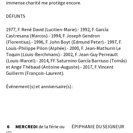
immense charité me protège encore.
DÉFUNTS
1977, F. René David (Lucilien-Marie).- 1992, F. García
Castresana (Marcos).- 1994, F. Joseph Gendron
(Florentius).- 1996, F. John Boyt (Edmund Peter).- 1997, F.
Louis-Philippe Pilon (Alphée).- 2000, F. Jean-Mathurin Le
Toquin (Louis-Berchmans).- 2002, F. Jean-Guy Perreault
(Louis-Marcel).- 2014, FF. Saturnino García Barriuso (Tomás)
et Ange Thébaud (Antoine-Auguste).- 2017, F. Vincent
Guillerm (François-Laurent).
Év
énement(s) et anniversaire(s) :
6
MERCREDI
de la férie ou
ÉPIPHANIE DU SEIGNEUR
(1)