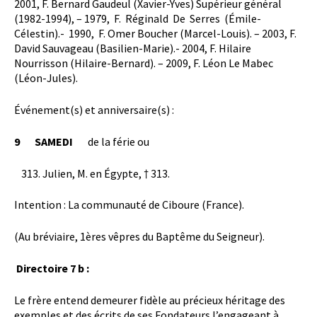
2001, F. Bernard Gaudeul (Xavier-Yves) Supérieur général
(1982-1994), – 1979, F. Réginald De Serres (Émile-
Célestin).- 1990, F. Omer Boucher (Marcel-Louis). – 2003, F.
David Sauvageau (Basilien-Marie).- 2004, F. Hilaire
Nourrisson (Hilaire-Bernard). – 2009, F. Léon Le Mabec
(Léon-Jules).
Événement(s) et anniversaire(s) :
9
SAMEDI
de la férie ou
Julien, M. en Égypte, † 313.
Intention : La communauté de Ciboure (France).
(Au bréviaire, 1ères vêpres du Baptême du Seigneur).
Directoire 7 b :
Le frère entend demeurer fidèle au précieux héritage des
exemples et des écrits de ses Fondateurs l’engageant à