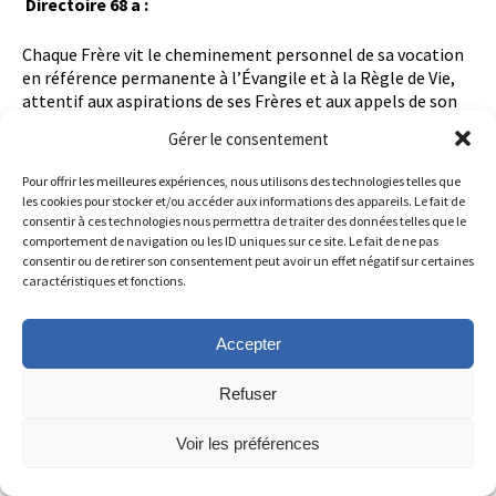
Directoire 68 a :
Chaque Frère vit le cheminement personnel de sa vocation
en référence permanente à l’Évangile et à la Règle de Vie,
attentif aux aspirations de ses Frères et aux appels de son
temps.
Gérer le consentement
À Bruté de Rémur, le 29 juin 1809 :
Pour offrir les meilleures expériences, nous utilisons des technologies telles que
les cookies pour stocker et/ou accéder aux informations des appareils. Le fait de
consentir à ces technologies nous permettra de traiter des données telles que le
À chaque jour suffit son mal : n’ajoutons pas à ce que nous
comportement de navigation ou les ID uniques sur ce site. Le fait de ne pas
souffrons tout ce que nous pouvons craindre de souffrir : il y
consentir ou de retirer son consentement peut avoir un effet négatif sur certaines
en aurait trop.
caractéristiques et fonctions.
DÉFUNTS
Accepter
1976, F. René Petitbon (Longin-Joseph).- 1982, F. Gérard
Rochette (Alfred-Émile).- 1995, F. Venant Gélinas (Léonard-
Refuser
Auguste).- 1996, F. Armand Chapdelaine (Gérald).- 2005, F.
Luis Miera Redondo (Abundio).- 2014, F. Rosaire Paquette
Voir les préférences
(Alphonse-Raphaël).