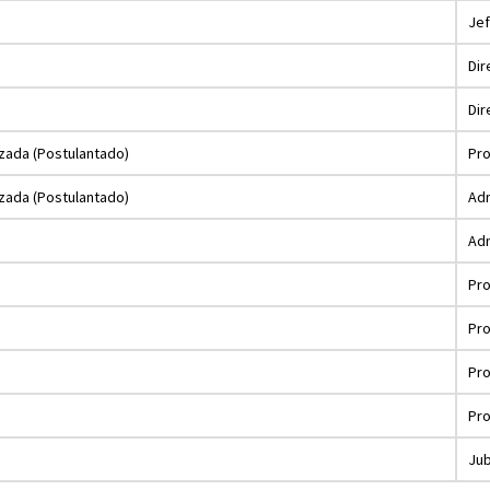
Jef
Dir
Dir
zada (Postulantado)
Pr
zada (Postulantado)
Adm
Adm
Pro
Pro
Pr
Pr
Jub