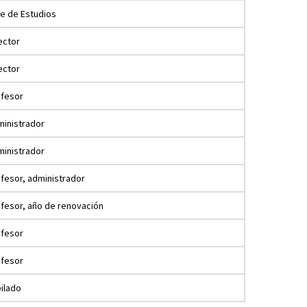
e de Estudios
ector
ector
ofesor
inistrador
inistrador
fesor, administrador
fesor, año de renovación
ofesor
ofesor
ilado