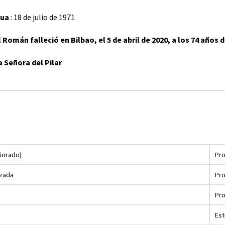
tua
: 18 de julio de 1971
Román falleció en Bilbao, el 5 de abril de 2020, a los 74 años d
 Señora del Pilar
niorado)
Pr
lzada
Pr
Pro
Est