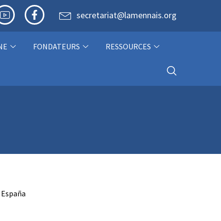
secretariat@lamennais.org
NE
FONDATEURS
RESSOURCES
) España