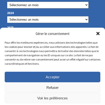
2024
2023
Gérer le consentement
Pour offrir les meilleures expériences, nous utilisons des technologies telles que
les cookies pour stocker et/ou accéder aux informations des appareils. Le fait de
NOS COORDONNÉES
consentir à ces technologies nous permettra de traiter des données telles que le
comportement de navigation ou les ID uniques sur ce site. Le fait de ne pas
consentir ou de retirer son consentement peut avoir un effet négatif sur certaines
secretariat@lamennais.org
caractéristiques et fonctions.
protectionenfance@lamennais.org
Accepter
Refuser
Voir les préférences
© Copyright 2023 – Tous droits réservés – Réalisé
par
Partner Web
à Guérande