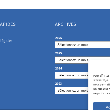
RAPIDES
ARCHIVES
2026
légales
2025
2024
Pour offrir le
stocker et/ou
2023
nous permettr
uniques sur c
négatif sur c
Ac