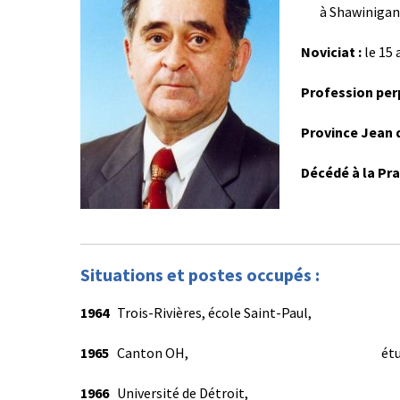
à Shawinigan
Noviciat :
le 15
Profession perp
Province Jean 
Décédé à la Prai
Situations et postes occupés :
1964
Trois-Rivières, école Saint-
1965
Canton OH, étudiant en la
1966
Université de Détroit, étud