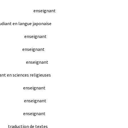
nal School, enseignant
 langue japonaise
 enseignant
nseignant
r, enseignant
ences religieuses
nseignant
nseignant
nseignant
on de textes