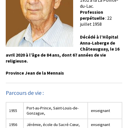
1952 à la La Pointe-
du-Lac.
Profession
perpétuelle
: 22
juillet 1958
Décédé à l’Hôpital
Anna-Laberge de
Châteauguay, le 16
avril 2020 à l’âge de 84 ans, dont 67 années de vie
religieuse.
Province Jean de la Mennais
Parcours de vie :
Port-au-Prince, Saint-Louis-de-
1955
enseignant
Gonzague,
1956
Jérémie, école du Sacré-Cœur,
enseignant