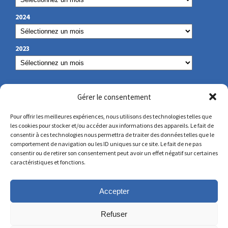
2024
2023
NOS COORDONNÉES
Gérer le consentement
Pour offrir les meilleures expériences, nous utilisons des technologies telles que
les cookies pour stocker et/ou accéder aux informations des appareils. Le fait de
secretariat@lamennais.org
consentir à ces technologies nous permettra de traiter des données telles que le
comportement de navigation ou les ID uniques sur ce site. Le fait de ne pas
consentir ou de retirer son consentement peut avoir un effet négatif sur certaines
protectionenfance@lamennais.org
caractéristiques et fonctions.
Accepter
Refuser