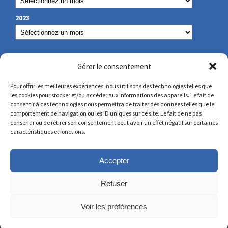
2023
NOS COORDONNÉES
Gérer le consentement
Pour offrir les meilleures expériences, nous utilisons des technologies telles que
les cookies pour stocker et/ou accéder aux informations des appareils. Le fait de
secretariat@lamennais.org
consentir à ces technologies nous permettra de traiter des données telles que le
comportement de navigation ou les ID uniques sur ce site. Le fait de ne pas
consentir ou de retirer son consentement peut avoir un effet négatif sur certaines
protectionenfance@lamennais.org
caractéristiques et fonctions.
Accepter
Refuser
Voir les préférences
© Copyright 2023 – Tous droits réservés – Réalisé
par
Partner Web
à Guérande