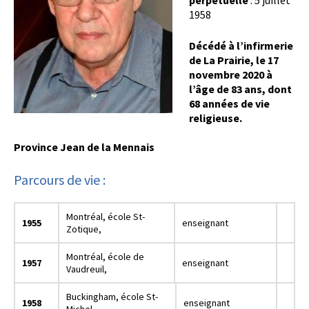
perpétuelle
: 5 juillet
1958
Décédé à l’infirmerie
de La Prairie, le 17
novembre 2020 à
l’âge de 83 ans, dont
68 années de vie
religieuse.
Province Jean de la Mennais
Parcours de vie :
Montréal, école St-
1955
enseignant
Zotique,
Montréal, école de
1957
enseignant
Vaudreuil,
Buckingham, école St-
1958
enseignant