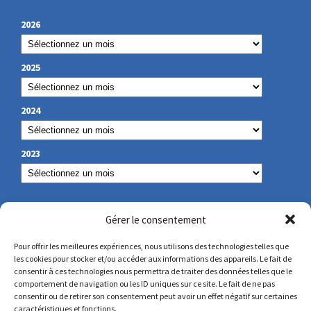
2026
2025
2024
2023
NOS COORDONNÉES
Gérer le consentement
Pour offrir les meilleures expériences, nous utilisons des technologies telles que
les cookies pour stocker et/ou accéder aux informations des appareils. Le fait de
secretariat@lamennais.org
consentir à ces technologies nous permettra de traiter des données telles que le
comportement de navigation ou les ID uniques sur ce site. Le fait de ne pas
consentir ou de retirer son consentement peut avoir un effet négatif sur certaines
protectionenfance@lamennais.org
caractéristiques et fonctions.