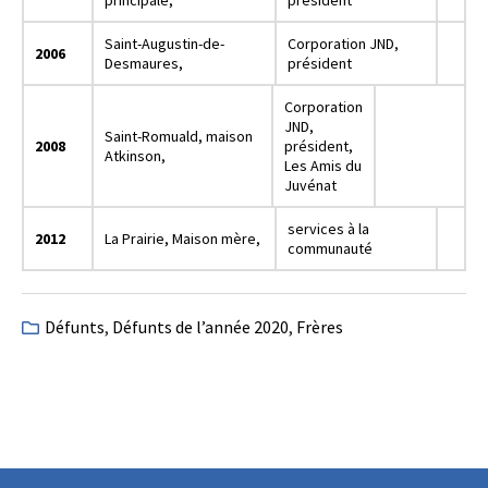
principale,
président
Saint-Augustin-de-
Corporation JND,
2006
Desmaures,
président
Corporation
JND,
Saint-Romuald, maison
2008
président,
Atkinson,
Les Amis du
Juvénat
services à la
2012
La Prairie, Maison mère,
communauté
Défunts
,
Défunts de l’année 2020
,
Frères