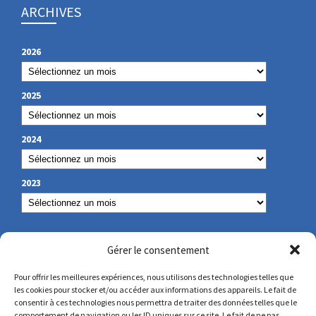
ARCHIVES
2026
2025
2024
2023
NOS COORDONNÉES
Gérer le consentement
Pour offrir les meilleures expériences, nous utilisons des technologies telles que
les cookies pour stocker et/ou accéder aux informations des appareils. Le fait de
secretariat@lamennais.org
consentir à ces technologies nous permettra de traiter des données telles que le
comportement de navigation ou les ID uniques sur ce site. Le fait de ne pas