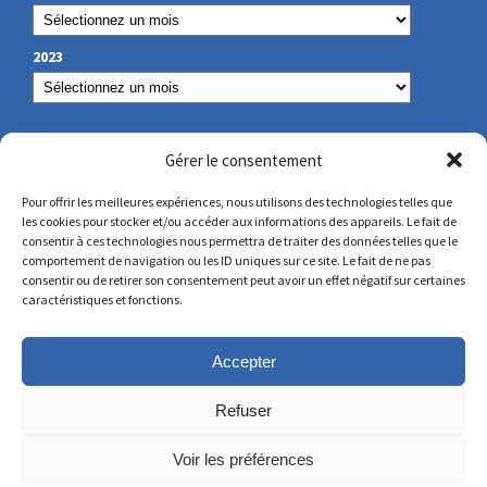
2023
NOS COORDONNÉES
Gérer le consentement
Pour offrir les meilleures expériences, nous utilisons des technologies telles que
les cookies pour stocker et/ou accéder aux informations des appareils. Le fait de
secretariat@lamennais.org
consentir à ces technologies nous permettra de traiter des données telles que le
comportement de navigation ou les ID uniques sur ce site. Le fait de ne pas
consentir ou de retirer son consentement peut avoir un effet négatif sur certaines
protectionenfance@lamennais.org
caractéristiques et fonctions.
Accepter
Refuser
Voir les préférences
© Copyright 2023 – Tous droits réservés – Réalisé