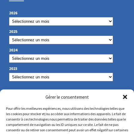
2026
2025
2024
2023
NOS COORDONNÉES
Gérer le consentement
Pour offrir les meilleures expériences, nous utilisons des technologies telles que
les cookies pour stocker et/ou accéder aux informations des appareils. Le fait de
secretariat@lamennais.org
consentir à ces technologies nous permettra de traiter des données telles que le
comportement de navigation ou les ID uniques sur ce site. Le fait de ne pas
consentir ou de retirer son consentement peut avoir un effet négatif sur certaines
protectionenfance@lamennais.org