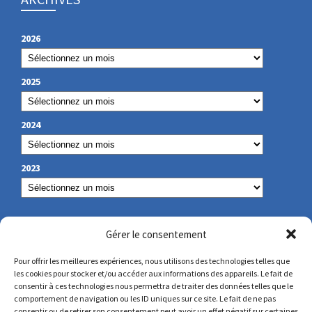
2026
2025
2024
2023
NOS COORDONNÉES
Gérer le consentement
Pour offrir les meilleures expériences, nous utilisons des technologies telles que
les cookies pour stocker et/ou accéder aux informations des appareils. Le fait de
secretariat@lamennais.org
consentir à ces technologies nous permettra de traiter des données telles que le
comportement de navigation ou les ID uniques sur ce site. Le fait de ne pas
consentir ou de retirer son consentement peut avoir un effet négatif sur certaines