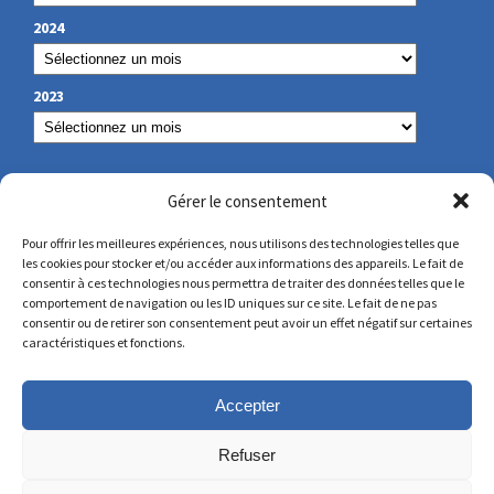
2024
2023
NOS COORDONNÉES
Gérer le consentement
Pour offrir les meilleures expériences, nous utilisons des technologies telles que
les cookies pour stocker et/ou accéder aux informations des appareils. Le fait de
secretariat@lamennais.org
consentir à ces technologies nous permettra de traiter des données telles que le
comportement de navigation ou les ID uniques sur ce site. Le fait de ne pas
consentir ou de retirer son consentement peut avoir un effet négatif sur certaines
protectionenfance@lamennais.org
caractéristiques et fonctions.
Accepter
Refuser