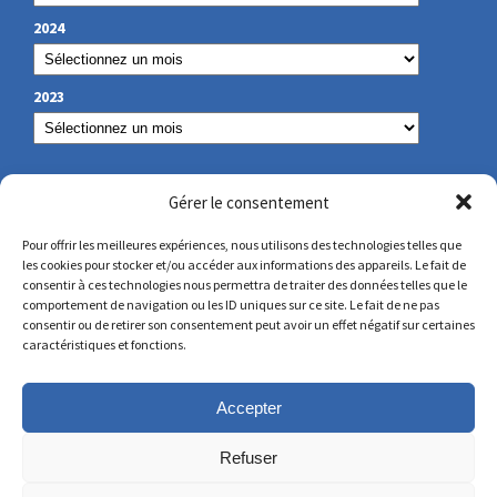
2024
2023
NOS COORDONNÉES
Gérer le consentement
Pour offrir les meilleures expériences, nous utilisons des technologies telles que
les cookies pour stocker et/ou accéder aux informations des appareils. Le fait de
secretariat@lamennais.org
consentir à ces technologies nous permettra de traiter des données telles que le
comportement de navigation ou les ID uniques sur ce site. Le fait de ne pas
consentir ou de retirer son consentement peut avoir un effet négatif sur certaines
protectionenfance@lamennais.org
caractéristiques et fonctions.
Accepter
Refuser