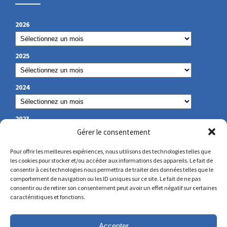
2026
2025
2024
2023
Gérer le consentement
Pour offrir les meilleures expériences, nous utilisons des technologies telles que
les cookies pour stocker et/ou accéder aux informations des appareils. Le fait de
NOS COORDONNÉES
consentir à ces technologies nous permettra de traiter des données telles que le
comportement de navigation ou les ID uniques sur ce site. Le fait de ne pas
consentir ou de retirer son consentement peut avoir un effet négatif sur certaines
secretariat@lamennais.org
caractéristiques et fonctions.
protectionenfance@lamennais.org
Accepter