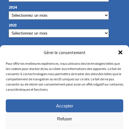
2024
2023
NOS COORDONNÉES
Gérer le consentement
Pour offrir les meilleures expériences, nous utilisons des technologies telles que
les cookies pour stocker et/ou accéder aux informations des appareils. Le fait de
secretariat@lamennais.org
consentir à ces technologies nous permettra de traiter des données telles que le
comportement de navigation ou les ID uniques sur ce site. Le fait de ne pas
consentir ou de retirer son consentement peut avoir un effet négatif sur certaines
protectionenfance@lamennais.org
caractéristiques et fonctions.
Accepter
Refuser