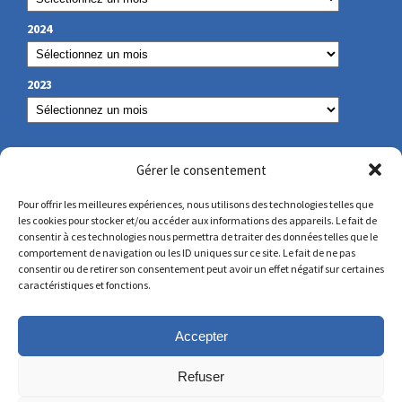
2024
2023
NUESTROS DATOS DE CONTACTO
Gérer le consentement
Pour offrir les meilleures expériences, nous utilisons des technologies telles que
les cookies pour stocker et/ou accéder aux informations des appareils. Le fait de
secretariat@lamennais.org
consentir à ces technologies nous permettra de traiter des données telles que le
comportement de navigation ou les ID uniques sur ce site. Le fait de ne pas
consentir ou de retirer son consentement peut avoir un effet négatif sur certaines
protectionenfance@lamennais.org
caractéristiques et fonctions.
Accepter
Refuser