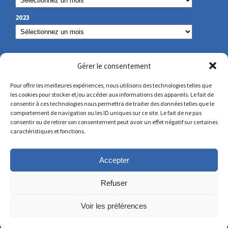
2023
NUESTROS DATOS DE CONTACTO
Gérer le consentement
Pour offrir les meilleures expériences, nous utilisons des technologies telles que
les cookies pour stocker et/ou accéder aux informations des appareils. Le fait de
secretariat@lamennais.org
consentir à ces technologies nous permettra de traiter des données telles que le
comportement de navigation ou les ID uniques sur ce site. Le fait de ne pas
consentir ou de retirer son consentement peut avoir un effet négatif sur certaines
protectionenfance@lamennais.org
caractéristiques et fonctions.
Accepter
Refuser
Voir les préférences
© Copyright 2023 – Todos los derechos reservados – Creado
por Partner Web en Guérande