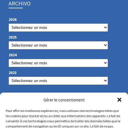
ARCHIVO
2026
2025
2024
2023
NUESTROS DATOS DE CONTACTO
Gérer le consentement
Pour offrir les meilleures expériences, nous utilisons des technologies telles que
les cookies pour stocker et/ou accéder aux informations des appareils. Le fait de
secretariat@lamennais.org
consentir à ces technologies nous permettra de traiter des données telles que le
comportement de navigation ou les ID uniques sur ce site. Le fait de ne pas